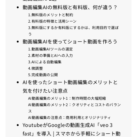
動画編集AIの無料版と有料版、何が違う？
1.無料版のメリットと制約
2.有料版の特徴と活用シーン
3.無料版にするか有料版にするかは、利用目的で選ぼ
う
動画編集AIを使ってショート動画を作ろう
1.動画編集AIツールの選定
2.素材の準備とAIへの入力
3.AIによる自動編集
4.微調整
5.完成動画の公開
AIを使ったショート動画編集のメリットと
気を付けたい注意点
AI動画編集のメリット1：制作時間の大幅短縮
AI動画編集のメリット2：クオリティとコストのバラン
ス
AI動画編集の注意点：商用利用とオリジナリティ
YoutubeがGoogleの動画生成AI「veo 3
fast」を導入 | スマホから手軽にショート動