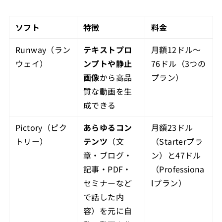
ソフト
特徴
料金
Runway（ラン
テキストプロ
月額12ドル～
ウェイ）
ンプトや静止
76ドル（3つの
画像
から高品
プラン）
質な動画を生
成できる
Pictory（ピク
あらゆるコン
月額23ドル
トリー）
テンツ
（文
（Starterプラ
章・ブログ・
ン）と47ドル
記事・PDF・
（Professiona
セミナーなど
lプラン）
で話した内
容）を元に自