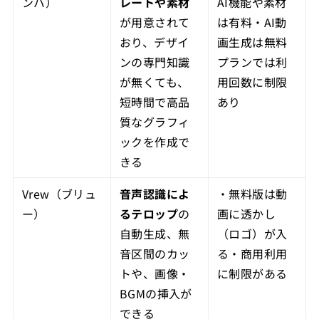
ンバ）
レートや素材
AI機能や素材
が用意されて
は有料・AI動
おり、デザイ
画生成は無料
ンの専門知識
プランでは利
が無くても、
用回数に制限
短時間で高品
あり
質なグラフィ
ックを作成で
きる
Vrew（ブリュ
音声認識によ
・無料版は動
ー）
るテロップ
の
画に透かし
自動生成、無
（ロゴ）が入
音区間のカッ
る・商用利用
トや、画像・
に制限がある
BGMの挿入が
できる