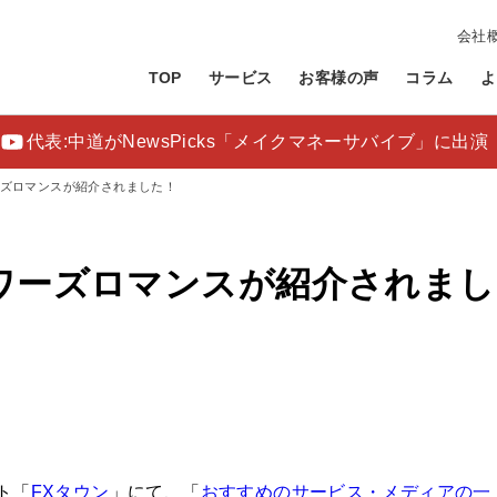
会社
TOP
サービス
お客様の声
コラム
よ
代表:中道がNewsPicks「メイクマネーサバイブ」に出演
ーズロマンスが紹介されました！
ワーズロマンスが紹介されまし
ト「
FXタウン
」にて、「
おすすめのサービス・メディアの一